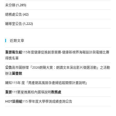
未分類
(1,285)
總務處公告
(42)
輔導室公告
(1,222)
近期文章
重要
衛生組
115年度健康促進創意競賽-健康新視界海報設計與電繪比賽
得獎名單
公告
高市圖辦理「2026朗聲大賞：朗讀文本演出影片徵選活動」之活動
辦法
圖書館
轉知115年 度「周產期高風險孕產婦追蹤關懷計畫說明」
重要
115繁星推薦校內選填說明
教務處
HOT
註冊組
115 學年度大學學測成績查詢公告