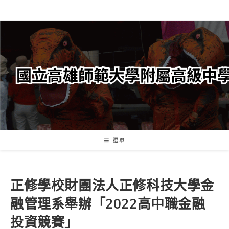
跳
轉
至
主
要
內
容
選單
正修學校財團法人正修科技大學金
融管理系舉辦「2022高中職金融
投資競賽」