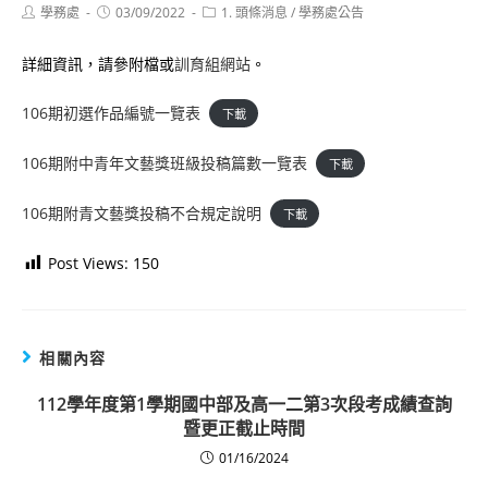
Post
Post
Post
學務處
03/09/2022
1. 頭條消息
/
學務處公告
author:
published:
category:
詳細資訊，請參附檔或
訓育組網站
。
106期初選作品編號一覽表
下載
106期附中青年文藝獎班級投稿篇數一覽表
下載
106期附青文藝獎投稿不合規定說明
下載
Post Views:
150
相關內容
112學年度第1學期​國中部及高一二第3次段考成​績查詢
暨更正截止時間
01/16/2024