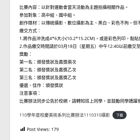
比賽內容：以針對運動會當天活動為主題拍攝相關作品。
參加對象：高中組、國中組。
創作媒材：以傳統攝影、數位攝影為主、黑白、彩色不拘，但
繳交方式：
1.將作品沖洗成4*6大小(10.2*15.2CM)，或是彩色列印
2.作品繳交時間請於03月18日（星期五）中午12:40以前繳
獎勵：
第一名：頒發獎狀及嘉獎兩次
第二名：頒發獎狀及嘉獎乙次
第三名：頒發獎狀及嘉獎乙次
優選、佳作：頒發獎狀
注意事項：
比賽辦法同步公告於校網，請轉知班上同學，並鼓勵同學踴躍
110學年度校慶美術系列比賽辦法1110310攝影
下載
Post Views:
179