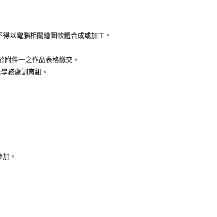
不得以電腦相關繪圖軟體合成或加工。
，黏貼於附件一之作品表格繳交。
交至學務處訓育組。
參加。