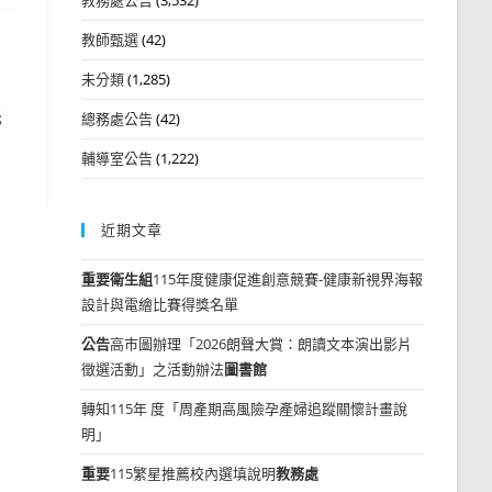
教師甄選
(42)
未分類
(1,285)
低
總務處公告
(42)
輔導室公告
(1,222)
近期文章
重要
衛生組
115年度健康促進創意競賽-健康新視界海報
設計與電繪比賽得獎名單
公告
高市圖辦理「2026朗聲大賞：朗讀文本演出影片
徵選活動」之活動辦法
圖書館
轉知115年 度「周產期高風險孕產婦追蹤關懷計畫說
明」
重要
115繁星推薦校內選填說明
教務處