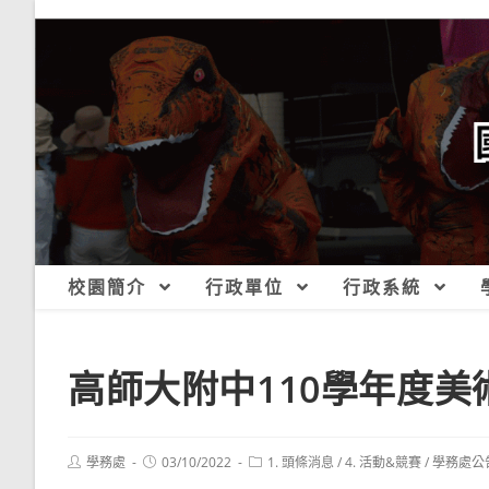
跳
轉
至
主
要
內
容
校園簡介
行政單位
行政系統
高師大附中110學年度美
Post
Post
Post
學務處
03/10/2022
1. 頭條消息
/
4. 活動&競賽
/
學務處公
author:
published:
category: