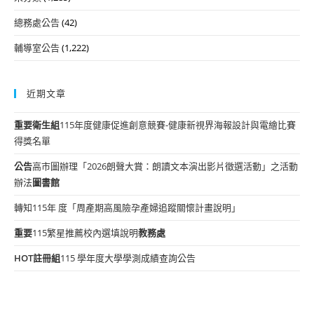
總務處公告
(42)
輔導室公告
(1,222)
近期文章
重要
衛生組
115年度健康促進創意競賽-健康新視界海報設計與電繪比賽
得獎名單
公告
高市圖辦理「2026朗聲大賞：朗讀文本演出影片徵選活動」之活動
辦法
圖書館
轉知115年 度「周產期高風險孕產婦追蹤關懷計畫說明」
重要
115繁星推薦校內選填說明
教務處
HOT
註冊組
115 學年度大學學測成績查詢公告