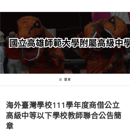
跳
轉
至
主
要
內
容
選單
海外臺灣學校111學年度商借公立
高級中等以下學校教師聯合公告簡
章