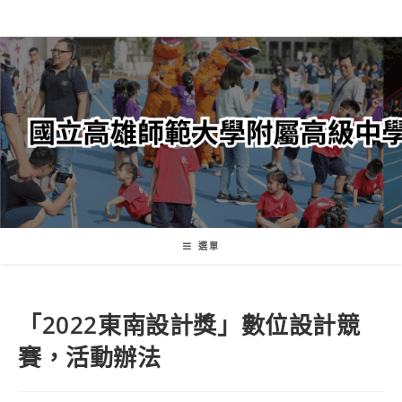
跳
轉
至
主
要
內
容
選單
「2022東南設計獎」數位設計競
賽，活動辦法