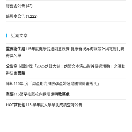
總務處公告
(42)
輔導室公告
(1,222)
近期文章
重要
衛生組
115年度健康促進創意競賽-健康新視界海報設計與電繪比賽
得獎名單
公告
高市圖辦理「2026朗聲大賞：朗讀文本演出影片徵選活動」之活動
辦法
圖書館
轉知115年 度「周產期高風險孕產婦追蹤關懷計畫說明」
重要
115繁星推薦校內選填說明
教務處
HOT
註冊組
115 學年度大學學測成績查詢公告