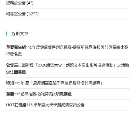
總務處公告
(42)
輔導室公告
(1,222)
近期文章
重要
衛生組
115年度健康促進創意競賽-健康新視界海報設計與電繪比賽
得獎名單
公告
高市圖辦理「2026朗聲大賞：朗讀文本演出影片徵選活動」之活動
辦法
圖書館
轉知115年 度「周產期高風險孕產婦追蹤關懷計畫說明」
重要
115繁星推薦校內選填說明
教務處
HOT
註冊組
115 學年度大學學測成績查詢公告