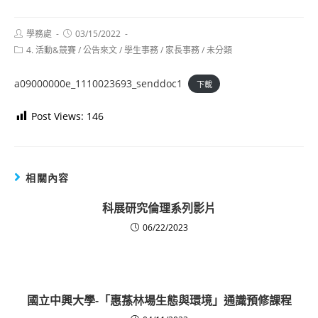
Post
Post
學務處
03/15/2022
author:
published:
Post
4. 活動&競賽
/
公告來文
/
學生事務
/
家長事務
/
未分類
category:
a09000000e_1110023693_senddoc1
下載
Post Views:
146
相關內容
科展研究倫理系列影片
06/22/2023
國立中興大學-「惠蓀林場生態與環境」通識預修課程