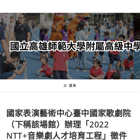
跳
轉
至
主
要
內
容
選單
國家表演藝術中心臺中國家歌劇院
（下稱該場館）辦理「2022
NTT+音樂劇人才培育工程」徵件