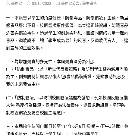
Post
Post
Post
學務處
03/15/2022
學務處公告
/
學生事務
author:
published:
category:
一、本競賽以學生的角度傳達「防制毒品、防制霸凌」主題。新型
態毒品層出不窮、校園霸凌事件頻傳，為宣達正確資訊，防範毒品
危害與霸凌事件，透過學生的創意與巧思，團結同儕的力量一起向
毒品、霸凌說不，讓「學生成為最佳的反毒、反霸凌代言人」，達
到宣導的正面效果。
二、為增加競賽的多元性，本屆競賽區分為2組:
(一)「防制毒品」:以「新世代反毒策略」及防制學生藥物濫用內涵
為主，例如防制新興毒品懶人包(毒品偽裝辨識、覺察求助訊息及
我的未來我做主)。
(二)「防制霸凌」:以防制校園霸凌議題為發想，例如校園反霸凌懶
人包(霸凌行為種類、霸凌行為法律責任、覺察求助訊息，呈現防
制校園霸凌及友善校園之理念)。
三、本屆徵件時間自即日起至111年6月8日(星期三)下午3時截止參
加組別區分「專科以上學生組」、「高級中等學生