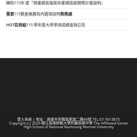
轉知115年 度「周產期高風險孕產婦追蹤關懷計畫說明」
重要
115繁星推薦校內選填說明
教務處
HOT
註冊組
115 學年度大學學測成績查詢公告
登入系統
| 地址：高雄市苓雅區凱旋二路89號 TEL:07-7613875
Copyright (c) 2020 國立高雄師範大學附屬高級中學 The Affiliated Senior
High School of National Kaohsiung Normal University