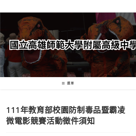
跳
轉
至
主
要
內
容
選單
111年教育部校園防制毒品暨霸凌
微電影競賽活動徵件須知