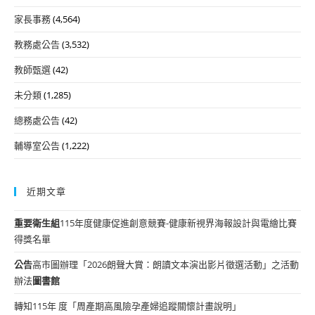
家長事務
(4,564)
教務處公告
(3,532)
教師甄選
(42)
未分類
(1,285)
總務處公告
(42)
輔導室公告
(1,222)
近期文章
重要
衛生組
115年度健康促進創意競賽-健康新視界海報設計與電繪比賽
得獎名單
公告
高市圖辦理「2026朗聲大賞：朗讀文本演出影片徵選活動」之活動
辦法
圖書館
轉知115年 度「周產期高風險孕產婦追蹤關懷計畫說明」