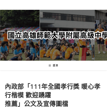
跳
轉
至
主
要
內
容
選單
內政部「111年全國孝行獎 暖心孝
行楷模 歡迎踴躍
推薦」公文及宣傳圖檔