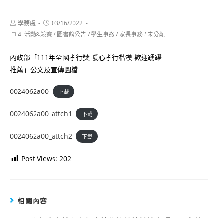
Post
Post
學務處
03/16/2022
author:
published:
Post
4. 活動&競賽
/
圖書館公告
/
學生事務
/
家長事務
/
未分類
category:
內政部「111年全國孝行獎 暖心孝行楷模 歡迎踴躍
推薦」公文及宣傳圖檔
0024062a00
下載
0024062a00_attch1
下載
0024062a00_attch2
下載
Post Views:
202
相關內容