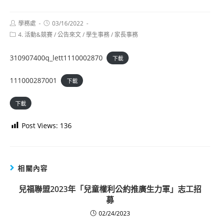
Post
Post
學務處
03/16/2022
author:
published:
Post
4. 活動&競賽
/
公告來文
/
學生事務
/
家長事務
category:
310907400q_lett1110002870
下載
111000287001
下載
下載
Post Views:
136
相關內容
兒福聯盟2023年「兒童權利公約推廣生力軍」志工招
募
02/24/2023