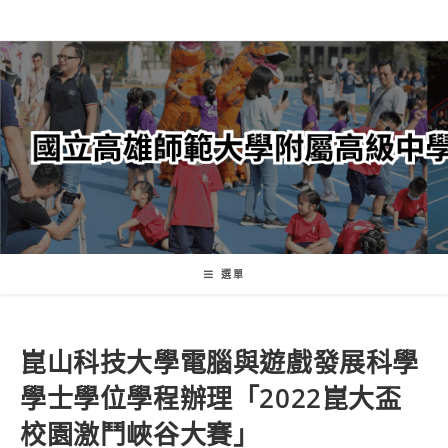
跳
轉
至
主
要
內
容
選單
崑山科技大學電腦與遊戲發展科學
學士學位學程辦理「2022崑大盃
校園激鬥峽谷大賽」