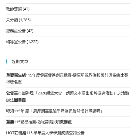
教師甄選
(42)
未分類
(1,285)
總務處公告
(42)
輔導室公告
(1,222)
近期文章
重要
衛生組
115年度健康促進創意競賽-健康新視界海報設計與電繪比賽
得獎名單
公告
高市圖辦理「2026朗聲大賞：朗讀文本演出影片徵選活動」之活動
辦法
圖書館
轉知115年 度「周產期高風險孕產婦追蹤關懷計畫說明」
重要
115繁星推薦校內選填說明
教務處
HOT
註冊組
115 學年度大學學測成績查詢公告