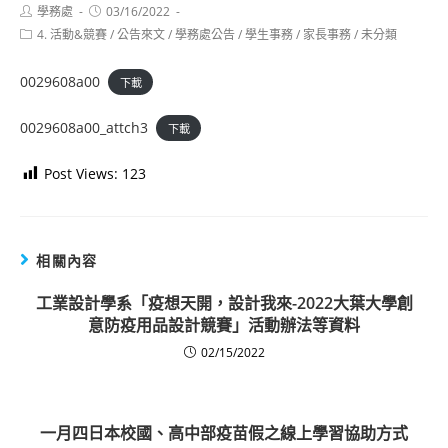
Post
Post
學務處
03/16/2022
author:
published:
Post
4. 活動&競賽
/
公告來文
/
學務處公告
/
學生事務
/
家長事務
/
未分類
category:
0029608a00
下載
0029608a00_attch3
下載
Post Views:
123
相關內容
工業設計學系「疫想天開，設計我來-2022大葉大學創
意防疫用品設計競賽」活動辦法等資料
02/15/2022
一月四日本校國、高中部疫苗假之線上學習協助方式