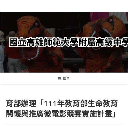
跳
轉
至
主
要
內
容
選單
育部辦理「111年教育部生命教育
關懷與推廣微電影競賽實施計畫」