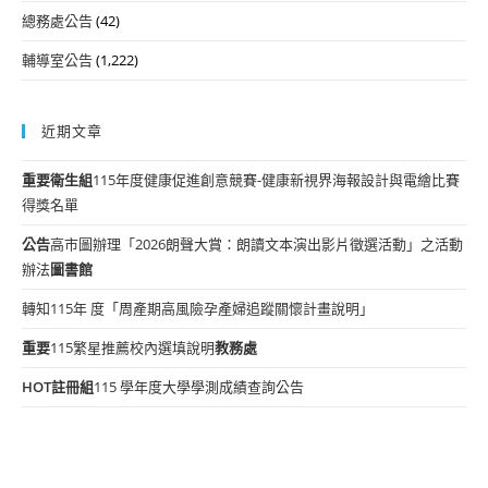
總務處公告
(42)
輔導室公告
(1,222)
近期文章
重要
衛生組
115年度健康促進創意競賽-健康新視界海報設計與電繪比賽
得獎名單
公告
高市圖辦理「2026朗聲大賞：朗讀文本演出影片徵選活動」之活動
辦法
圖書館
轉知115年 度「周產期高風險孕產婦追蹤關懷計畫說明」
重要
115繁星推薦校內選填說明
教務處
HOT
註冊組
115 學年度大學學測成績查詢公告