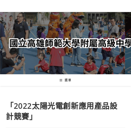
跳
轉
至
主
要
內
容
選單
「2022太陽光電創新應用產品設
計競賽」