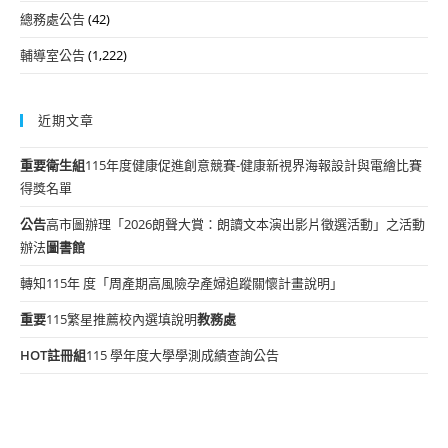
總務處公告
(42)
輔導室公告
(1,222)
近期文章
重要
衛生組
115年度健康促進創意競賽-健康新視界海報設計與電繪比賽
得獎名單
公告
高市圖辦理「2026朗聲大賞：朗讀文本演出影片徵選活動」之活動
辦法
圖書館
轉知115年 度「周產期高風險孕產婦追蹤關懷計畫說明」
重要
115繁星推薦校內選填說明
教務處
HOT
註冊組
115 學年度大學學測成績查詢公告