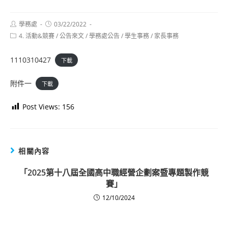
Post
Post
學務處
03/22/2022
author:
published:
Post
4. 活動&競賽
/
公告來文
/
學務處公告
/
學生事務
/
家長事務
category:
1110310427
下載
附件一
下載
Post Views:
156
相關內容
「2025第十八屆全國高中職經營企劃案暨專題製作競
賽」
12/10/2024