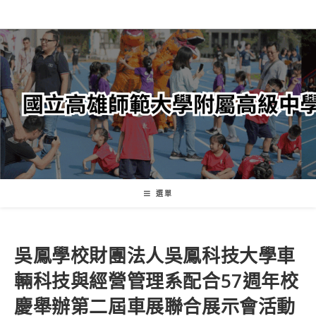
跳
轉
至
主
要
內
容
選單
吳鳳學校財團法人吳鳳科技大學車
輛科技與經營管理系配合57週年校
慶舉辦第二屆車展聯合展示會活動