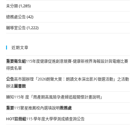
未分類
(1,285)
總務處公告
(42)
輔導室公告
(1,222)
近期文章
重要
衛生組
115年度健康促進創意競賽-健康新視界海報設計與電繪比賽
得獎名單
公告
高市圖辦理「2026朗聲大賞：朗讀文本演出影片徵選活動」之活動
辦法
圖書館
轉知115年 度「周產期高風險孕產婦追蹤關懷計畫說明」
重要
115繁星推薦校內選填說明
教務處
HOT
註冊組
115 學年度大學學測成績查詢公告