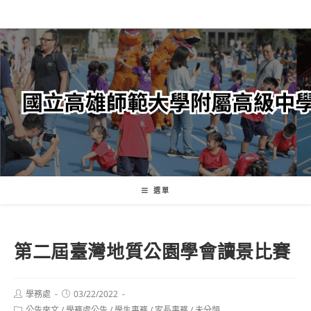
跳
轉
至
主
要
內
容
選單
第二屆臺灣地質公園學會讀景比賽
Post
Post
學務處
03/22/2022
author:
published:
Post
公告來文
/
學務處公告
/
學生事務
/
家長事務
/
未分類