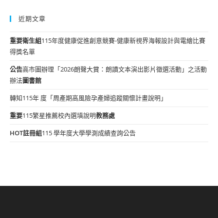
近期文章
重要
衛生組
115年度健康促進創意競賽-健康新視界海報設計與電繪比賽
得獎名單
公告
高市圖辦理「2026朗聲大賞：朗讀文本演出影片徵選活動」之活動
辦法
圖書館
轉知115年 度「周產期高風險孕產婦追蹤關懷計畫說明」
重要
115繁星推薦校內選填說明
教務處
HOT
註冊組
115 學年度大學學測成績查詢公告