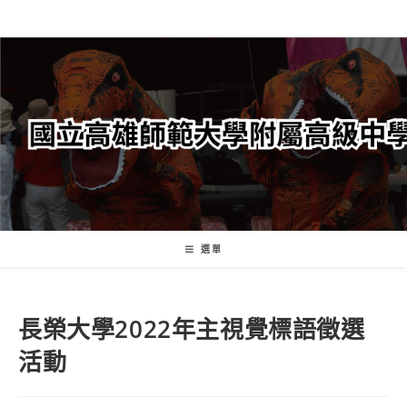
跳
轉
至
主
要
內
容
選單
長榮大學2022年主視覺標語徵選
活動