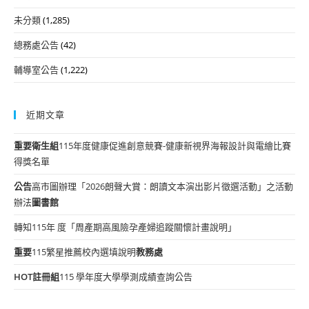
未分類
(1,285)
總務處公告
(42)
輔導室公告
(1,222)
近期文章
重要
衛生組
115年度健康促進創意競賽-健康新視界海報設計與電繪比賽
得獎名單
公告
高市圖辦理「2026朗聲大賞：朗讀文本演出影片徵選活動」之活動
辦法
圖書館
轉知115年 度「周產期高風險孕產婦追蹤關懷計畫說明」
重要
115繁星推薦校內選填說明
教務處
HOT
註冊組
115 學年度大學學測成績查詢公告