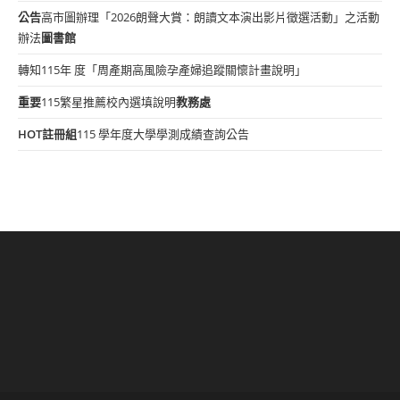
公告
高市圖辦理「2026朗聲大賞：朗讀文本演出影片徵選活動」之活動
辦法
圖書館
轉知115年 度「周產期高風險孕產婦追蹤關懷計畫說明」
重要
115繁星推薦校內選填說明
教務處
HOT
註冊組
115 學年度大學學測成績查詢公告