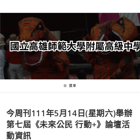
跳
轉
至
主
要
內
容
選單
今周刊111年5月14日(星期六)舉辦
第七屆《未來公民 行動+》論壇活
動資訊