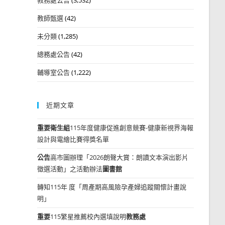
教師甄選
(42)
未分類
(1,285)
總務處公告
(42)
輔導室公告
(1,222)
近期文章
重要
衛生組
115年度健康促進創意競賽-健康新視界海報
設計與電繪比賽得獎名單
公告
高市圖辦理「2026朗聲大賞：朗讀文本演出影片
徵選活動」之活動辦法
圖書館
轉知115年 度「周產期高風險孕產婦追蹤關懷計畫說
明」
重要
115繁星推薦校內選填說明
教務處