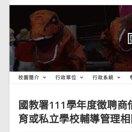
跳
轉
至
主
要
內
容
校園簡介
行政單位
行政系統
國教署111學年度徵聘
育或私立學校輔導管理相