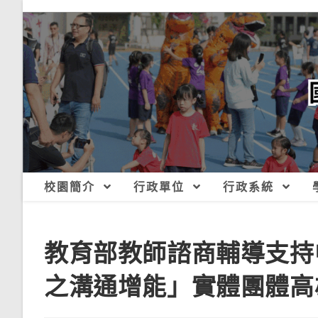
跳
轉
至
主
要
內
容
校園簡介
行政單位
行政系統
教育部教師諮商輔導支持
之溝通增能」實體團體高