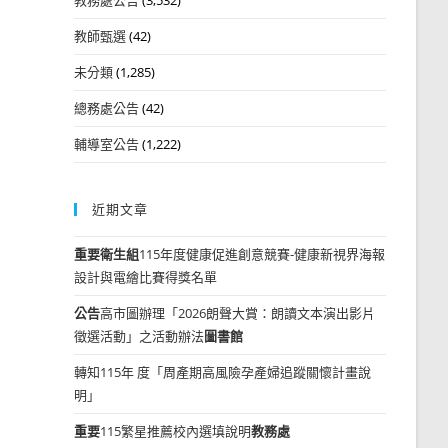
教師甄選
(42)
未分類
(1,285)
總務處公告
(42)
輔導室公告
(1,222)
近期文章
重要
衛生組
115年度健康促進創意競賽-健康新視界海報
設計與電繪比賽得獎名單
公告
高市圖辦理「2026朗聲大賞：朗讀文本演出影片
徵選活動」之活動辦法
圖書館
轉知115年 度「周產期高風險孕產婦追蹤關懷計畫說
明」
重要
115繁星推薦校內選填說明
教務處