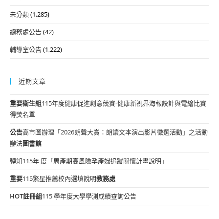
未分類
(1,285)
總務處公告
(42)
輔導室公告
(1,222)
近期文章
重要
衛生組
115年度健康促進創意競賽-健康新視界海報設計與電繪比賽
得獎名單
公告
高市圖辦理「2026朗聲大賞：朗讀文本演出影片徵選活動」之活動
辦法
圖書館
轉知115年 度「周產期高風險孕產婦追蹤關懷計畫說明」
重要
115繁星推薦校內選填說明
教務處
HOT
註冊組
115 學年度大學學測成績查詢公告