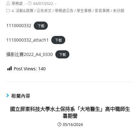
Post
Post
學務處
04/07/2022
author:
published:
Post
4. 活動&競賽
/
公告來文
/
學務處公告
/
學生事務
/
家長事務
/
未分類
category:
1110000332
下載
1110000332_attach1
下載
攝影比賽2022_A4_0330
下載
Post Views:
140
相關內容
國立屏東科技大學水土保持系「大地醫生」高中職師生
暑期營
05/16/2024