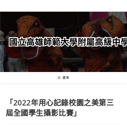
跳
轉
至
主
要
內
容
選單
「2022年用心記錄校園之美第三
屆全國學生攝影比賽」