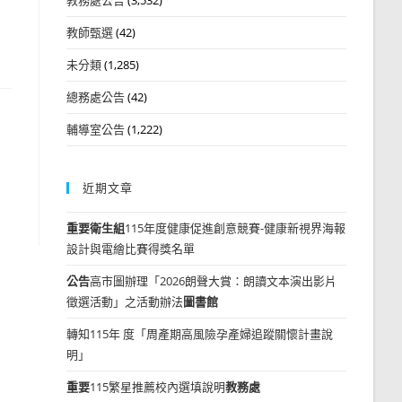
教師甄選
(42)
未分類
(1,285)
總務處公告
(42)
輔導室公告
(1,222)
近期文章
重要
衛生組
115年度健康促進創意競賽-健康新視界海報
設計與電繪比賽得獎名單
公告
高市圖辦理「2026朗聲大賞：朗讀文本演出影片
徵選活動」之活動辦法
圖書館
轉知115年 度「周產期高風險孕產婦追蹤關懷計畫說
明」
重要
115繁星推薦校內選填說明
教務處