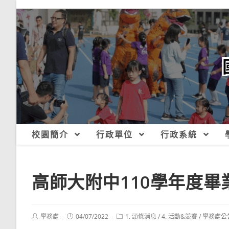
跳
轉
至
主
要
內
容
校園簡介
行政單位
行政系統
高師大附中110學年度
Post
Post
Post
學務處
04/07/2022
1. 頭條消息
/
4. 活動&競賽
/
學務處公
author:
published:
category: