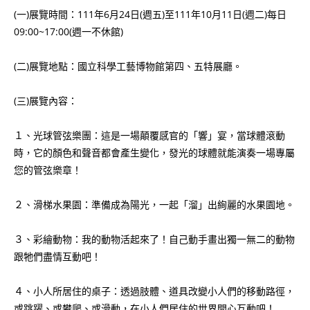
(一)展覽時間：111年6月24日(週五)至111年10月11日(週二)每日
09:00~17:00(週一不休館)
(二)展覽地點：國立科學工藝博物館第四、五特展廳。
(三)展覽內容：
１、光球管弦樂團：這是一場顛覆感官的「響」宴，當球體滾動
時，它的顏色和聲音都會產生變化，發光的球體就能演奏一場專屬
您的管弦樂章！
２、滑梯水果園：準備成為陽光，一起「溜」出絢麗的水果園地。
３、彩繪動物：我的動物活起來了！自己動手畫出獨一無二的動物
跟牠們盡情互動吧！
４、小人所居住的桌子：透過肢體、道具改變小人們的移動路徑，
或跳躍、或攀爬、或滑動，在小人們居住的世界開心互動吧！