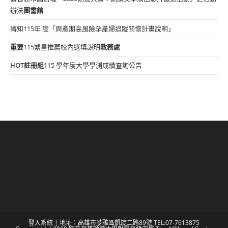
辦法
圖書館
轉知115年 度「周產期高風險孕產婦追蹤關懷計畫說明」
重要
115繁星推薦校內選填說明
教務處
HOT
註冊組
115 學年度大學學測成績查詢公告
登入系統
| 地址：高雄市苓雅區凱旋二路89號 TEL:07-7613875