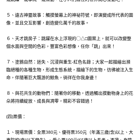
５、遠古神靈故事：觸摸螢幕上的神祕符號，即演變成所代表的圖
像，並且交互影響，創造變化萬千的故事。
６、天才跳房子：跳躍在水上浮現的◯△□圖案上，就可以改變整
個水面與空間的色彩，豐富色彩想像，任你「跳」出來！
７、塗鴉自然：迷失、沉浸與重生-紅色名錄；大家一起描繪出瀕
臨絕種的各種生物，形成生態系統，描繪下的生物，彷彿被注入生
命，伴隨著巨大飄游的鯨魚，徜徉在你我身邊！
８、與花共生的動物們：隨著你的移動，透過觸出摸動物身上的花
朵將持續綻放、成長與凋零，精彩不容錯過！
(四)票價：
１、現場票價：全票380元、優待票350元（年滿三歲(含)以上、大
專院校(含)以下學生）、愛心票190元(65歲以上長者，憑證、身障