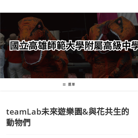
跳
轉
至
主
要
內
容
選單
teamLab未來遊樂園&與花共生的
動物們