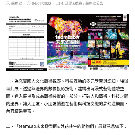
Post
Post
Post
學務處
04/07/2022
4. 活動&競賽
/
學務處公告
author:
published:
category:
一、為充實國人文化藝術視野、科技互動的多元學習與認知，特辦
理此展。透過無邊界的數位投影技術，建構出沉浸式藝術體驗空
間，進入展場及成為藝術裝置的一部分，打破人和藝術、科技之間
的邊界，讓大朋友、小朋友暢遊在藝術與科技交織的夢幻遊樂園，
內容精采豐富。
二、「teamLab未來遊樂園&與花共生的動物們」展覽訊息如下：