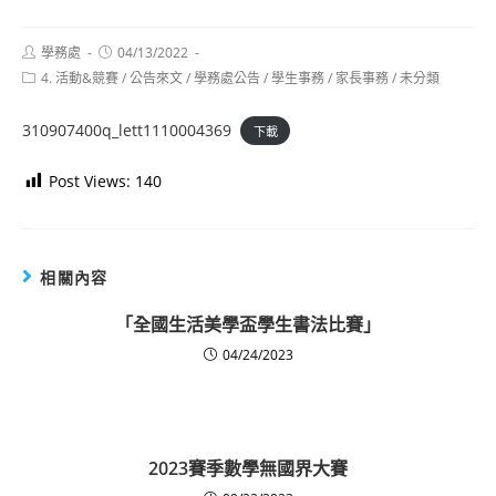
Post
Post
學務處
04/13/2022
author:
published:
Post
4. 活動&競賽
/
公告來文
/
學務處公告
/
學生事務
/
家長事務
/
未分類
category:
310907400q_lett1110004369
下載
Post Views:
140
相關內容
「全國生活美學盃學生書法比賽」
04/24/2023
2023賽季數學無國界大賽