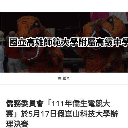
跳
轉
至
主
要
內
容
選單
僑務委員會「111年僑生電競大
賽」於5月17日假崑山科技大學辦
理決賽