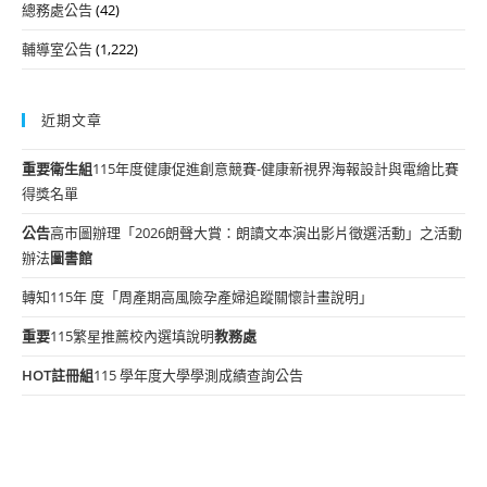
總務處公告
(42)
輔導室公告
(1,222)
近期文章
重要
衛生組
115年度健康促進創意競賽-健康新視界海報設計與電繪比賽
得獎名單
公告
高市圖辦理「2026朗聲大賞：朗讀文本演出影片徵選活動」之活動
辦法
圖書館
轉知115年 度「周產期高風險孕產婦追蹤關懷計畫說明」
重要
115繁星推薦校內選填說明
教務處
HOT
註冊組
115 學年度大學學測成績查詢公告