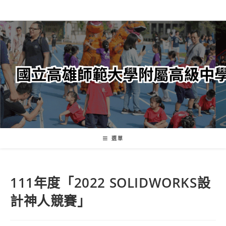
跳
轉
至
主
要
內
容
選單
111年度「2022 SOLIDWORKS設
計神人競賽」