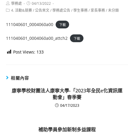
Post
Post
學務處
04/13/2022
author:
published:
Post
4. 活動&競賽
/
公告來文
/
學務處公告
/
學生事務
/
家長事務
/
未分類
category:
111040601_0004060a00
下載
111040601_0004060a00_attch2
下載
Post Views:
133
相關內容
康寧學校財團法人康寧大學-「2023年全民e化資訊運
動會」春季賽
04/17/2023
補助學員參加新制多益課程