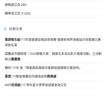
總務處公告
(42)
輔導室公告
(1,222)
近期文章
重要
衛生組
115年度健康促進創意競賽-健康新視界海報設計與電繪比賽
得獎名單
公告
高市圖辦理「2026朗聲大賞：朗讀文本演出影片徵選活動」之活動
辦法
圖書館
轉知115年 度「周產期高風險孕產婦追蹤關懷計畫說明」
重要
115繁星推薦校內選填說明
教務處
HOT
註冊組
115 學年度大學學測成績查詢公告