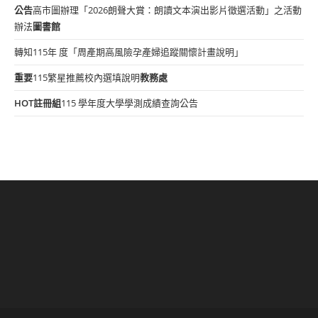
公告
高市圖辦理「2026朗聲大賞：朗讀文本演出影片徵選活動」之活動
辦法
圖書館
轉知115年 度「周產期高風險孕產婦追蹤關懷計畫說明」
重要
115繁星推薦校內選填說明
教務處
HOT
註冊組
115 學年度大學學測成績查詢公告