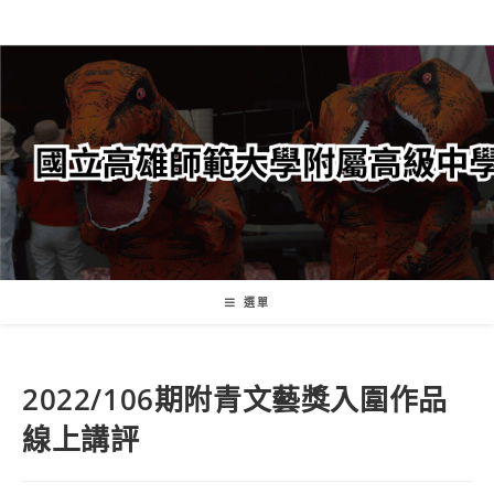
跳
轉
至
主
要
內
容
選單
2022/106期附青文藝獎入圍作品
線上講評