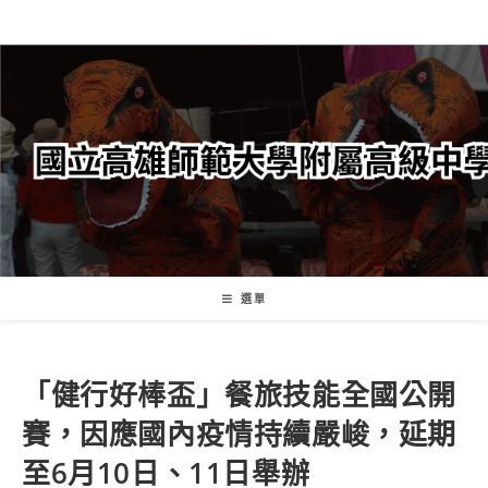
跳
轉
至
主
要
內
容
選單
「健行好棒盃」餐旅技能全國公開
賽，因應國內疫情持續嚴峻，延期
至6月10日、11日舉辦