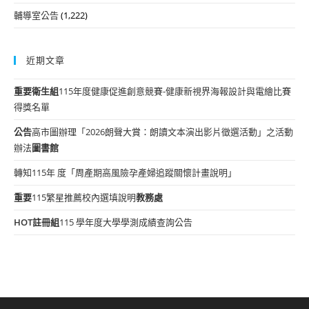
輔導室公告
(1,222)
近期文章
重要
衛生組
115年度健康促進創意競賽-健康新視界海報設計與電繪比賽
得獎名單
公告
高市圖辦理「2026朗聲大賞：朗讀文本演出影片徵選活動」之活動
辦法
圖書館
轉知115年 度「周產期高風險孕產婦追蹤關懷計畫說明」
重要
115繁星推薦校內選填說明
教務處
HOT
註冊組
115 學年度大學學測成績查詢公告