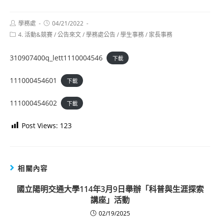
Post
Post
學務處
04/21/2022
author:
published:
Post
4. 活動&競賽
/
公告來文
/
學務處公告
/
學生事務
/
家長事務
category:
310907400q_lett1110004546
下載
111000454601
下載
111000454602
下載
Post Views:
123
相關內容
國立陽明交通大學114年3月9日舉辦「科普與生涯探索
講座」活動
02/19/2025