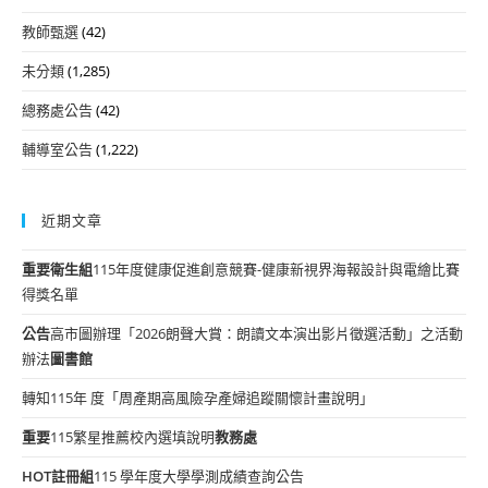
教師甄選
(42)
未分類
(1,285)
總務處公告
(42)
輔導室公告
(1,222)
近期文章
重要
衛生組
115年度健康促進創意競賽-健康新視界海報設計與電繪比賽
得獎名單
公告
高市圖辦理「2026朗聲大賞：朗讀文本演出影片徵選活動」之活動
辦法
圖書館
轉知115年 度「周產期高風險孕產婦追蹤關懷計畫說明」
重要
115繁星推薦校內選填說明
教務處
HOT
註冊組
115 學年度大學學測成績查詢公告