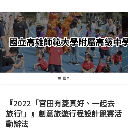
跳
轉
至
主
要
內
容
選單
『2022「官田有菱真好、一起去
旅行!」』創意旅遊行程設計競賽活
動辦法