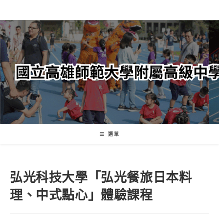
跳
轉
至
主
要
內
容
選單
弘光科技大學「弘光餐旅日本料
理、中式點心」體驗課程