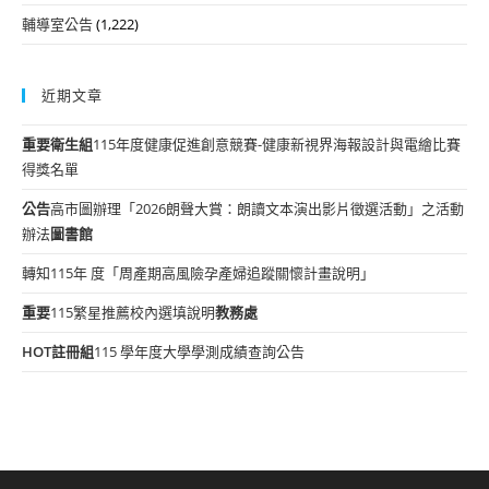
輔導室公告
(1,222)
近期文章
重要
衛生組
115年度健康促進創意競賽-健康新視界海報設計與電繪比賽
得獎名單
公告
高市圖辦理「2026朗聲大賞：朗讀文本演出影片徵選活動」之活動
辦法
圖書館
轉知115年 度「周產期高風險孕產婦追蹤關懷計畫說明」
重要
115繁星推薦校內選填說明
教務處
HOT
註冊組
115 學年度大學學測成績查詢公告