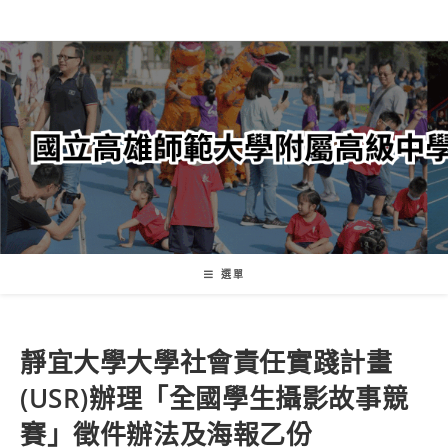
跳
轉
至
主
要
內
容
選單
靜宜大學大學社會責任實踐計畫
(USR)辦理「全國學生攝影故事競
賽」徵件辦法及海報乙份