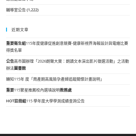
輔導室公告
(1,222)
近期文章
重要
衛生組
115年度健康促進創意競賽-健康新視界海報設計與電繪比賽
得獎名單
公告
高市圖辦理「2026朗聲大賞：朗讀文本演出影片徵選活動」之活動
辦法
圖書館
轉知115年 度「周產期高風險孕產婦追蹤關懷計畫說明」
重要
115繁星推薦校內選填說明
教務處
HOT
註冊組
115 學年度大學學測成績查詢公告