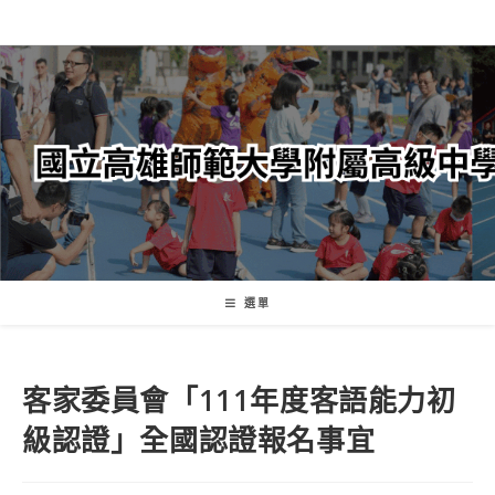
跳
轉
至
主
要
內
容
選單
客家委員會「111年度客語能力初
級認證」全國認證報名事宜