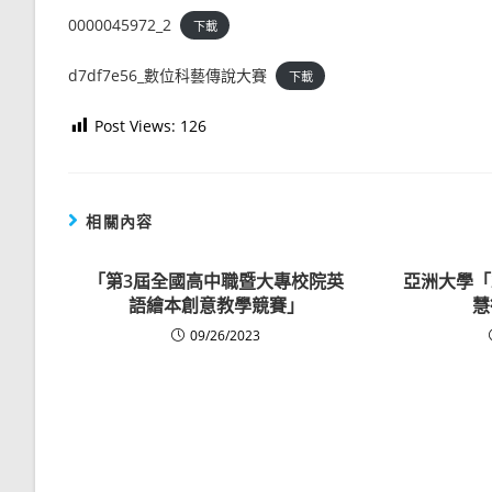
0000045972_2
下載
d7df7e56_數位科藝傳說大賽
下載
Post Views:
126
相關內容
「第3屆全國高中職暨大專校院英
亞洲大學「2
語繪本創意教學競賽」
慧
09/26/2023