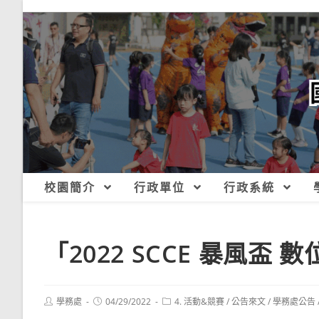
跳
轉
至
主
要
內
容
校園簡介
行政單位
行政系統
「2022 SCCE 暴風盃
Post
Post
Post
學務處
04/29/2022
4. 活動&競賽
/
公告來文
/
學務處公告
author:
published:
category: