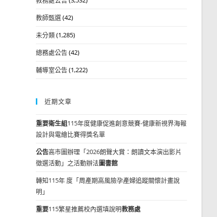
教師甄選
(42)
未分類
(1,285)
總務處公告
(42)
輔導室公告
(1,222)
近期文章
重要
衛生組
115年度健康促進創意競賽-健康新視界海報
設計與電繪比賽得獎名單
公告
高市圖辦理「2026朗聲大賞：朗讀文本演出影片
徵選活動」之活動辦法
圖書館
轉知115年 度「周產期高風險孕產婦追蹤關懷計畫說
明」
重要
115繁星推薦校內選填說明
教務處