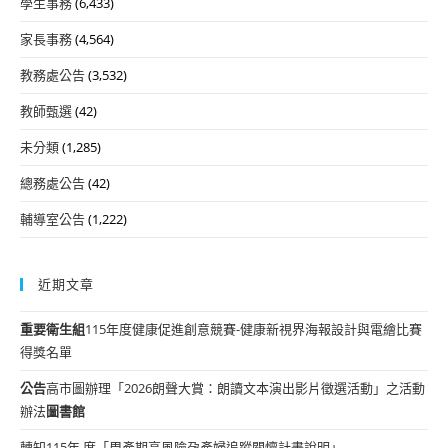
學生事務
(6,433)
家長事務
(4,564)
教務處公告
(3,532)
教師甄選
(42)
未分類
(1,285)
總務處公告
(42)
輔導室公告
(1,222)
近期文章
重要
衛生組
115年度健康促進創意競賽-健康新視界海報設計與電繪比賽
得獎名單
公告
高市圖辦理「2026朗聲大賞：朗讀文本演出影片徵選活動」之活動
辦法
圖書館
轉知115年 度「周產期高風險孕產婦追蹤關懷計畫說明」