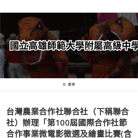
跳
轉
至
主
要
內
容
選單
台灣農業合作社聯合社（下稱聯合
社）辦理「第100屆國際合作社節
合作事業微電影徵選及繪畫比賽(含