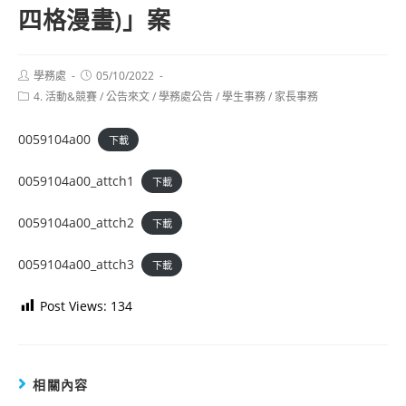
四格漫畫)」案
Post
Post
學務處
05/10/2022
author:
published:
Post
4. 活動&競賽
/
公告來文
/
學務處公告
/
學生事務
/
家長事務
category:
0059104a00
下載
0059104a00_attch1
下載
0059104a00_attch2
下載
0059104a00_attch3
下載
Post Views:
134
相關內容