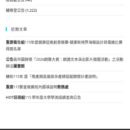
輔導室公告
(1,222)
近期文章
重要
衛生組
115年度健康促進創意競賽-健康新視界海報設計與電繪比賽
得獎名單
公告
高市圖辦理「2026朗聲大賞：朗讀文本演出影片徵選活動」之活動
辦法
圖書館
轉知115年 度「周產期高風險孕產婦追蹤關懷計畫說明」
重要
115繁星推薦校內選填說明
教務處
HOT
註冊組
115 學年度大學學測成績查詢公告