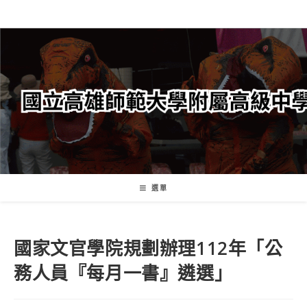
跳
轉
至
主
要
內
容
選單
國家文官學院規劃辦理112年「公
務人員『每月一書』遴選」