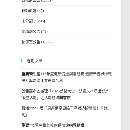
教師甄選
(42)
未分類
(1,285)
總務處公告
(42)
輔導室公告
(1,222)
近期文章
重要
衛生組
115年度健康促進創意競賽-健康新視界海報
設計與電繪比賽得獎名單
公告
高市圖辦理「2026朗聲大賞：朗讀文本演出影片
徵選活動」之活動辦法
圖書館
轉知115年 度「周產期高風險孕產婦追蹤關懷計畫說
明」
重要
115繁星推薦校內選填說明
教務處