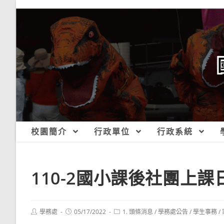
跳
轉
至
主
要
內
容
校園簡介
行政單位
行政系統
110-2國小課後社團上
Post
Post
Post
學務處
05/17/2022
1. 頭條消息
/
學務處公告
/
學生事務
/
author:
published:
category: