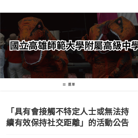
跳
轉
至
主
要
內
容
選單
「具有會接觸不特定人士或無法持
續有效保持社交距離」的活動公告