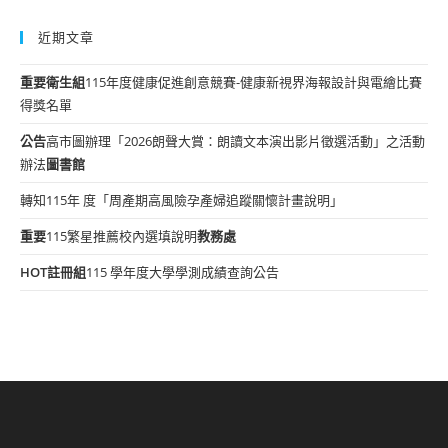
近期文章
重要
衛生組
115年度健康促進創意競賽-健康新視界海報設計與電繪比賽
得獎名單
公告
高市圖辦理「2026朗聲大賞：朗讀文本演出影片徵選活動」之活動
辦法
圖書館
轉知115年 度「周產期高風險孕產婦追蹤關懷計畫說明」
重要
115繁星推薦校內選填說明
教務處
HOT
註冊組
115 學年度大學學測成績查詢公告