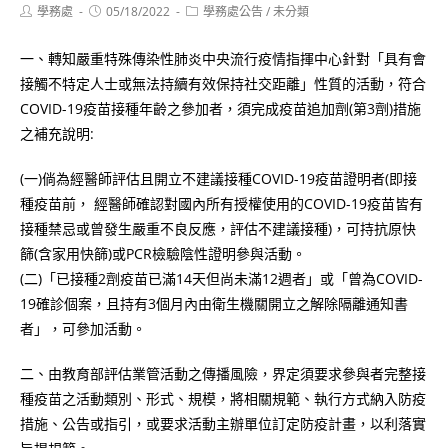
Post
Post
Post
學務處
05/18/2022
學務處公告
/
未分類
author:
published:
category:
一、轉知嚴重特殊傳染性肺炎中央流行疫情指揮中心針對「具有會
接觸不特定人士或無法持續有效保持社交距離」性質的活動，符合
COVID-19疫苗接種年齡之參加者，須完成疫苗追加劑(第3劑)措施
之補充說明:
(一)倘為經醫師評估且開立不建議接種COVID-19疫苗證明者(即接
種疫苗前， 經醫師確認對國內所有授權使用的COVID-19疫苗皆有
接種禁忌或曾發生嚴重不良反應，評估不建議接種)，可持抗原快
篩(含家用快篩)或PCR檢驗陰性證明參與活動。
(二)「已接種2劑疫苗已滿14天但尚未滿12週者」或「曾為COVID-
19確診個案，且持有3個月內由衛生機關開立之解除隔離通知書
者」，可參加活動。
二、由教育部評估業管活動之傳播風險，界定須要求參與者完整接
種疫苗之活動類別、形式、規模，將相關規範、執行方式納入防疫
措施、公告或指引，或要求活動主辦單位訂定防疫計畫，以利落實