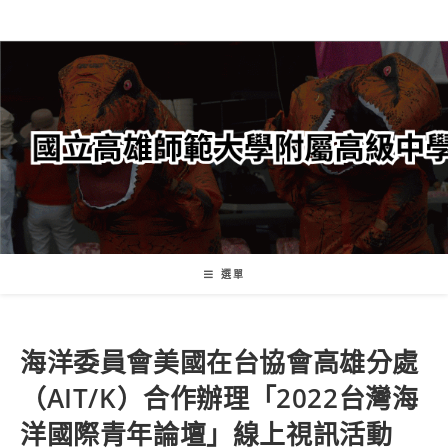
跳
轉
至
主
要
內
容
選單
海洋委員會美國在台協會高雄分處
（AIT/K）合作辦理「2022台灣海
洋國際青年論壇」線上視訊活動