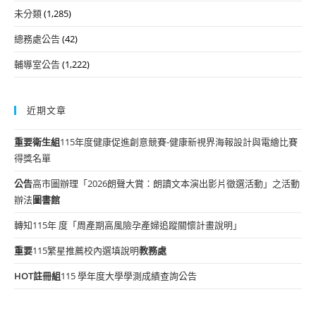
未分類
(1,285)
總務處公告
(42)
輔導室公告
(1,222)
近期文章
重要
衛生組
115年度健康促進創意競賽-健康新視界海報設計與電繪比賽
得獎名單
公告
高市圖辦理「2026朗聲大賞：朗讀文本演出影片徵選活動」之活動
辦法
圖書館
轉知115年 度「周產期高風險孕產婦追蹤關懷計畫說明」
重要
115繁星推薦校內選填說明
教務處
HOT
註冊組
115 學年度大學學測成績查詢公告