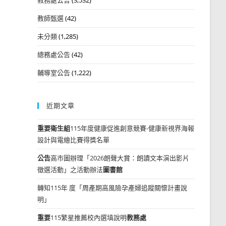
教師甄選
(42)
未分類
(1,285)
總務處公告
(42)
輔導室公告
(1,222)
近期文章
重要
衛生組
115年度健康促進創意競賽-健康新視界海報
設計與電繪比賽得獎名單
公告
高市圖辦理「2026朗聲大賞：朗讀文本演出影片
徵選活動」之活動辦法
圖書館
轉知115年 度「周產期高風險孕產婦追蹤關懷計畫說
明」
重要
115繁星推薦校內選填說明
教務處