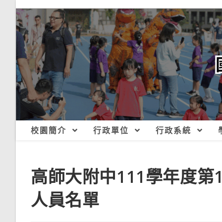
跳
轉
至
主
要
內
容
校園簡介
行政單位
行政系統
高師大附中111學年度
人員名單