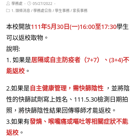
Post
Post
學務處
05/27/2022
author:
published:
Post
1. 頭條消息
/
學務處公告
/
學生事務
/
家長事務
category:
本校開放
111年5月30日(一)16:00至17:30
學生
可以返校取物。
說明:
1. 如果是
居隔或自主防疫者（7+7）、(3+4)不
能返校
。
2.如果是
自主健康管理，需快篩陰性
，並將陰
性的快篩試劑寫上姓名、111.5.30檢測日期拍
照，將快篩陰性結果回傳導師才能返校。
3.如果有
發燒、喉嚨痛或嘔吐等相關症狀不能
返校
。