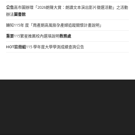
公告
高市圖辦理「2026朗聲大賞：朗讀文本演出影片徵選活動」之活動
辦法
圖書館
轉知115年 度「周產期高風險孕產婦追蹤關懷計畫說明」
重要
115繁星推薦校內選填說明
教務處
HOT
註冊組
115 學年度大學學測成績查詢公告