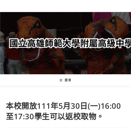
跳
轉
至
主
要
內
容
選單
本校開放111年5月30日(一)16:00
至17:30學生可以返校取物。