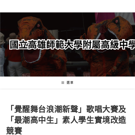
跳
轉
至
主
要
內
容
選單
「覺醒舞台浪潮新聲」歌唱大賽及
「最潮高中生」素人學生實境改造
競賽