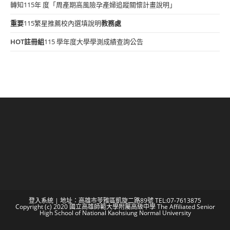
轉知115年 度「周產期高風險孕產婦追蹤關懷計畫說明」
重要
115繁星推薦校內選填說明
教務處
HOT
註冊組
115 學年度大學學測成績查詢公告
登入系統
| 地址：高雄市苓雅區凱旋二路89號 TEL:07-7613875
Copyright (c) 2020 國立高雄師範大學附屬高級中學 The Affiliated Senior
High School of National Kaohsiung Normal University