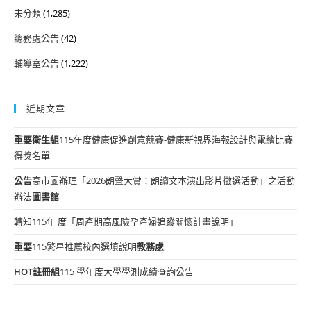
未分類
(1,285)
總務處公告
(42)
輔導室公告
(1,222)
近期文章
重要
衛生組
115年度健康促進創意競賽-健康新視界海報設計與電繪比賽
得獎名單
公告
高市圖辦理「2026朗聲大賞：朗讀文本演出影片徵選活動」之活動
辦法
圖書館
轉知115年 度「周產期高風險孕產婦追蹤關懷計畫說明」
重要
115繁星推薦校內選填說明
教務處
HOT
註冊組
115 學年度大學學測成績查詢公告