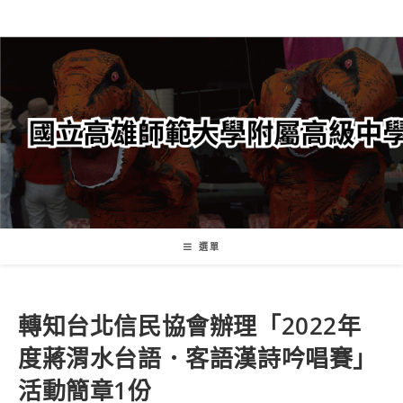
跳
轉
至
主
要
內
容
選單
轉知台北信民協會辦理「2022年
度蔣渭水台語．客語漢詩吟唱賽」
活動簡章1份