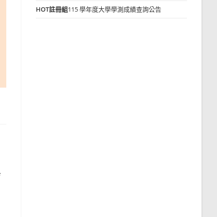
HOT
註冊組
115 學年度大學學測成績查詢公告
與