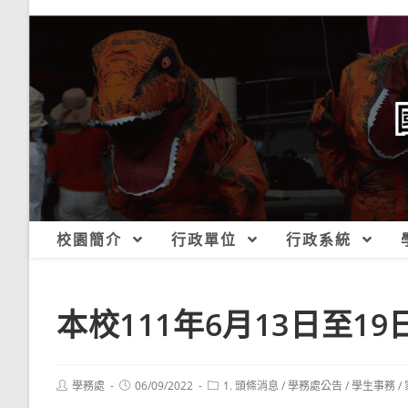
跳
轉
至
主
要
內
容
校園簡介
行政單位
行政系統
本校111年6月13日至1
Post
Post
Post
學務處
06/09/2022
1. 頭條消息
/
學務處公告
/
學生事務
/
author:
published:
category: