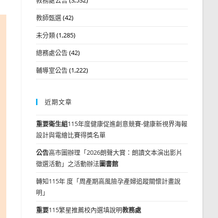
教師甄選
(42)
未分類
(1,285)
總務處公告
(42)
輔導室公告
(1,222)
近期文章
重要
衛生組
115年度健康促進創意競賽-健康新視界海報
設計與電繪比賽得獎名單
公告
高市圖辦理「2026朗聲大賞：朗讀文本演出影片
徵選活動」之活動辦法
圖書館
轉知115年 度「周產期高風險孕產婦追蹤關懷計畫說
明」
重要
115繁星推薦校內選填說明
教務處