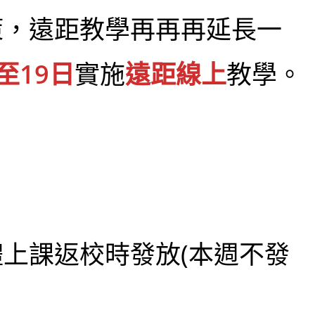
策，遠距教學再再再延長一
至19日
實施
遠距線上
教學。
體上課返校時發放(本週不發