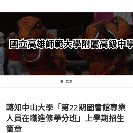
跳
轉
至
主
要
內
容
選單
轉知中山大學「第22期圖書館專業
人員在職進修學分班」上學期招生
簡章