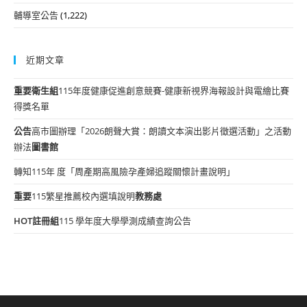
輔導室公告
(1,222)
近期文章
重要
衛生組
115年度健康促進創意競賽-健康新視界海報設計與電繪比賽
得獎名單
公告
高市圖辦理「2026朗聲大賞：朗讀文本演出影片徵選活動」之活動
辦法
圖書館
轉知115年 度「周產期高風險孕產婦追蹤關懷計畫說明」
重要
115繁星推薦校內選填說明
教務處
HOT
註冊組
115 學年度大學學測成績查詢公告