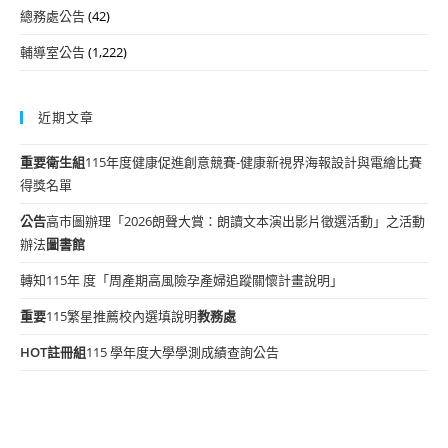
總務處公告
(42)
輔導室公告
(1,222)
近期文章
重要
衛生組
115年度健康促進創意競賽-健康新視界海報設計與電繪比賽
得獎名單
公告
高市圖辦理「2026朗聲大賞：朗讀文本演出影片徵選活動」之活動
辦法
圖書館
轉知115年 度「周產期高風險孕產婦追蹤關懷計畫說明」
重要
115繁星推薦校內選填說明
教務處
HOT
註冊組
115 學年度大學學測成績查詢公告