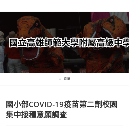
跳
轉
至
主
要
內
容
選單
國小部COVID-19疫苗第二劑校園
集中接種意願調查