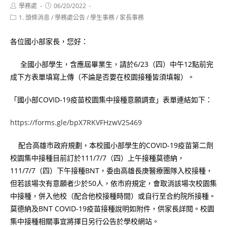
Post
Post
學務處
06/20/2022
author:
published:
Post
1. 頭條消息
/
學務處公告
/
學生事務
/
家長事務
category:
各位國小部家長，您好：
全國小部學生，含應屆畢業生，請於6/23（四）中午12點前完
成下方表單填寫上傳（不論是否要在校園接種皆須填報）。
「國小部COVID-19疫苗校園集中接種意願調查」表單連結如下：
https://forms.gle/bpX7RKVFHzwV25469
配合高雄市政府規劃，本校國小部學生的COVID-19疫苗第二劑
校園集中接種目前訂於111/7/7（四）上午接種莫德納，
111/7/7（四）下午接種BNT，委由高雄長庚醫療團隊入校接種，
但若該場次有意願者少於50人，依市府規定，會取消該場次校園集
中接種，併入他校（配合他校接種時間）或自行至合約院所接種。
莫德納及BNT COVID-19疫苗接種說明如附件，供家長詳閱。校園
集中接種相關事宜將擇日另行公告於學校網站。