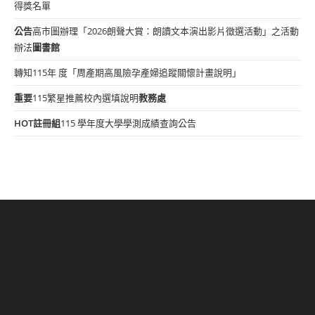
得獎名單
公告
高市圖辦理「2026朗聲大賞：朗讀文本演出影片徵選活動」之活動
辦法
圖書館
轉知115年 度「周產期高風險孕產婦追蹤關懷計畫說明」
重要
115繁星推薦校內選填說明
教務處
HOT
註冊組
115 學年度大學學測成績查詢公告