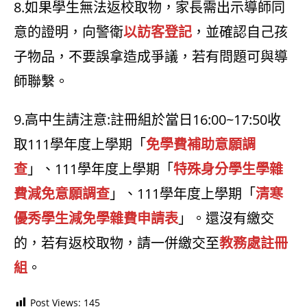
8.如果學生無法返校取物，家長需出示導師同
意的證明，向警衛
以訪客登記
，並確認自己孩
子物品，不要誤拿造成爭議，若有問題可與導
師聯繫。
9.高中生請注意:註冊組於當日16:00~17:50收
取111學年度上學期「
免學費補助意願調
查
」、111學年度上學期「
特殊身分學生學雜
費減免意願調查
」、111學年度上學期「
清寒
優秀學生減免學雜費申請表
」。還沒有繳交
的，若有返校取物，請一併繳交至
教務處註冊
組
。
Post Views:
145