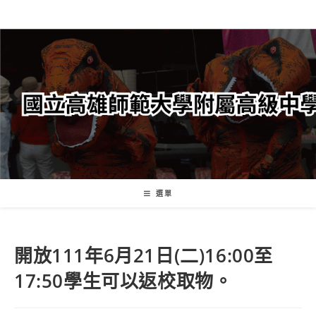
跳
轉
至
主
要
內
容
選單
開放111年6月21日(二)16:00至
17:50學生可以返校取物。