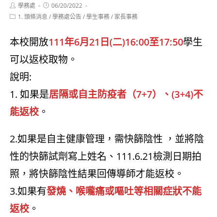
Post
Post
學務處
06/20/2022
author:
published:
Post
1. 頭條消息
/
學務處公告
/
學生事務
/
家長事務
category:
本校開放
111年6月21日(二)16:00至17:50
學生
可以返校取物。
說明:
1. 如果是
居隔或自主防疫者（7+7）、(3+4)不
能返校
。
2.如果是自主健康管理，需快篩陰性 ，並將陰
性的快篩試劑寫上姓名、111.6.21檢測日期拍
照，將快篩陰性結果回傳導師才能返校。
3.如果有
發燒、喉嚨痛或嘔吐等相關症狀不能
返校
。