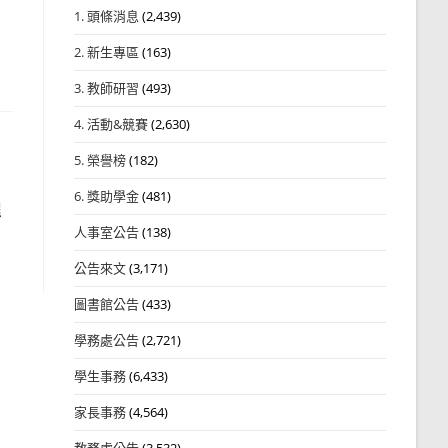
1. 頭條消息
(2,439)
2. 新生專區
(163)
3. 教師研習
(493)
4. 活動&競賽
(2,630)
5. 榮譽榜
(182)
6. 獎助學金
(481)
程
人事室公告
(138)
公告來文
(3,171)
圖書館公告
(433)
學務處公告
(2,721)
學生事務
(6,433)
家長事務
(4,564)
教務處公告
(3,532)