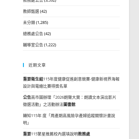
教師甄選
(42)
未分類
(1,285)
總務處公告
(42)
輔導室公告
(1,222)
近期文章
重要
衛生組
115年度健康促進創意競賽-健康新視界海報
設計與電繪比賽得獎名單
公告
高市圖辦理「2026朗聲大賞：朗讀文本演出影片
徵選活動」之活動辦法
圖書館
轉知115年 度「周產期高風險孕產婦追蹤關懷計畫說
明」
重要
115繁星推薦校內選填說明
教務處