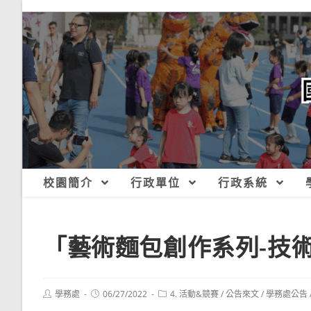
跳
轉
至
主
要
內
容
校園簡介
行政單位
行政系統
「藝術麵包創作系列-技
Post
Post
Post
學務處
06/27/2022
4. 活動&競賽
/
公告來文
/
學務處公告
author:
published:
category: