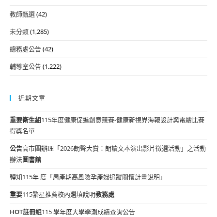
教師甄選
(42)
未分類
(1,285)
總務處公告
(42)
輔導室公告
(1,222)
近期文章
重要
衛生組
115年度健康促進創意競賽-健康新視界海報設計與電繪比賽
得獎名單
公告
高市圖辦理「2026朗聲大賞：朗讀文本演出影片徵選活動」之活動
辦法
圖書館
轉知115年 度「周產期高風險孕產婦追蹤關懷計畫說明」
重要
115繁星推薦校內選填說明
教務處
HOT
註冊組
115 學年度大學學測成績查詢公告