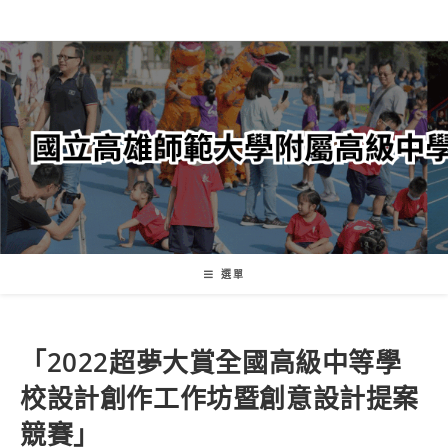
跳
轉
至
主
要
內
容
選單
「2022超夢大賞全國高級中等學
校設計創作工作坊暨創意設計提案
競賽」