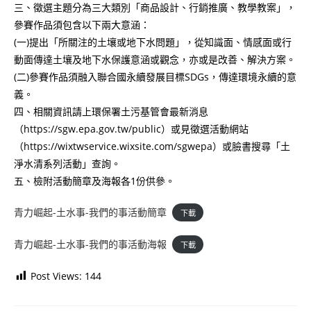
三、徵選主題分為三大類別「商品設計、行銷推廣、教學教案」，
參賽作品須包含以下兩大意涵：
(一)提出「所關注的土壤或地下水問題」，從知識面、情感面或行
動面傳達土壤及地下水保護意涵或觀念，亦或是改善、解決方案。
(二)參賽作品須融入聯合國永續發展目標SDGs，傳達環境永續的意
義。
四、相關資訊請上環保署土污基管會最新消息
（https://sgw.epa.gov.tw/public）或見徵選活動網站
（https://wixtwservice.wixsite.com/sgwepa）或臉書搜尋「土
淨水清系列活動」查詢。
五、檢附活動簡章及海報各1份供參。
青力崛起-土水事-我們的事活動簡章
下載
青力崛起-土水事-我們的事活動海報
下載
Post Views:
144