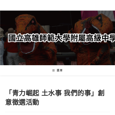
跳
轉
至
主
要
內
容
選單
「青力崛起 土水事 我們的事」創
意徵選活動