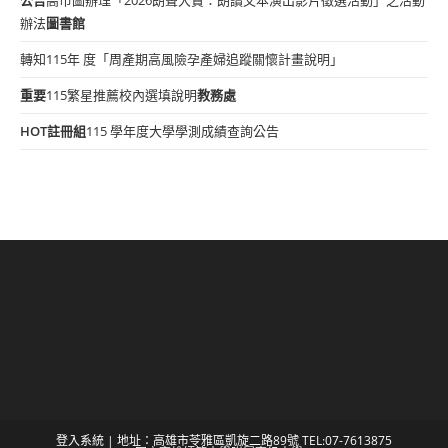
辦法
圖書館
轉知115年 度「周產期高風險孕產婦追蹤關懷計畫說明」
重要
115繁星推薦校內選填說明
教務處
HOT
註冊組
115 學年度大學學測成績查詢公告
登入系統
| 地址：高雄市苓雅區凱旋二路89號 TEL:07-7613875