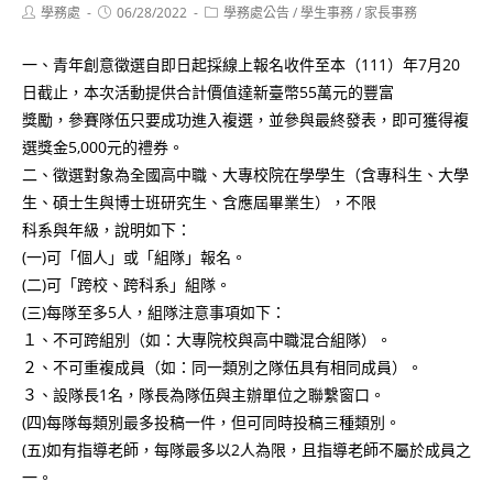
Post
Post
Post
學務處
06/28/2022
學務處公告
/
學生事務
/
家長事務
author:
published:
category:
一、青年創意徵選自即日起採線上報名收件至本（111）年7月20
日截止，本次活動提供合計價值達新臺幣55萬元的豐富
獎勵，參賽隊伍只要成功進入複選，並參與最終發表，即可獲得複
選獎金5,000元的禮券。
二、徵選對象為全國高中職、大專校院在學學生（含專科生、大學
生、碩士生與博士班研究生、含應屆畢業生），不限
科系與年級，說明如下：
(一)可「個人」或「組隊」報名。
(二)可「跨校、跨科系」組隊。
(三)每隊至多5人，組隊注意事項如下：
１、不可跨組別（如：大專院校與高中職混合組隊）。
２、不可重複成員（如：同一類別之隊伍具有相同成員）。
３、設隊長1名，隊長為隊伍與主辦單位之聯繫窗口。
(四)每隊每類別最多投稿一件，但可同時投稿三種類別。
(五)如有指導老師，每隊最多以2人為限，且指導老師不屬於成員之
一。