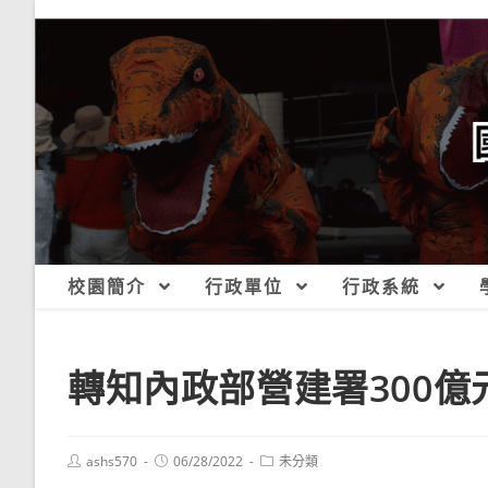
跳
轉
至
主
要
內
容
校園簡介
行政單位
行政系統
轉知內政部營建署300
Post
Post
Post
ashs570
06/28/2022
未分類
author:
published:
category: