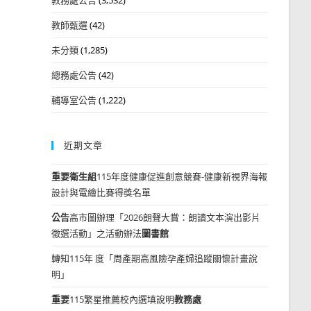
教師甄選
(42)
未分類
(1,285)
總務處公告
(42)
輔導室公告
(1,222)
近期文章
重要
衛生組
115年度健康促進創意競賽-健康新視界海報
設計與電繪比賽得獎名單
公告
高市圖辦理「2026朗聲大賞：朗讀文本演出影片
徵選活動」之活動辦法
圖書館
轉知115年 度「周產期高風險孕產婦追蹤關懷計畫說
明」
重要
115繁星推薦校內選填說明
教務處