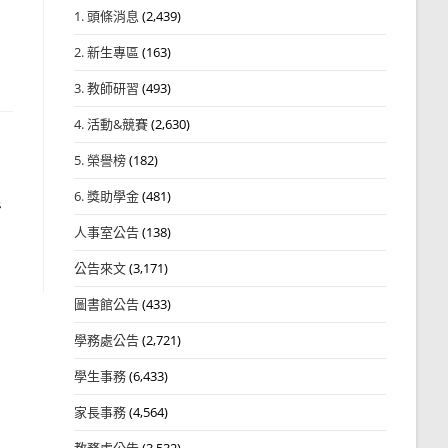
1. 頭條消息
(2,439)
2. 新生專區
(163)
3. 教師研習
(493)
4. 活動&競賽
(2,630)
5. 榮譽榜
(182)
6. 獎助學金
(481)
活
人事室公告
(138)
公告來文
(3,171)
圖書館公告
(433)
學務處公告
(2,721)
學生事務
(6,433)
家長事務
(4,564)
教務處公告
(3,532)