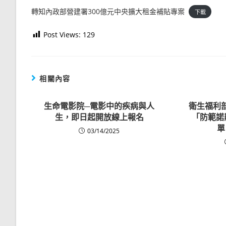
轉知內政部營建署300億元中央擴大租金補貼專案
下載
Post Views:
129
相關內容
生命電影院─電影中的疾病與人
衛生福利
生，即日起開放線上報名
「防範諾
單
03/14/2025