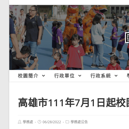
跳
轉
至
主
要
內
容
校園簡介
行政單位
行政系統
高雄市111年7月1日起
Post
Post
Post
學務處
06/28/2022
學務處公告
author:
published:
category: