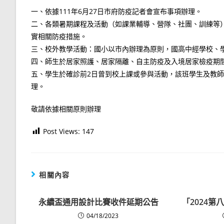
一、依據111年6月27日市府防疫記者會宣布事項辦理。
二、各類暑期課程及活動（如課業輔導、營隊、社團、訓練等
實相關防疫措施。
三、校外教學活動：國小以市內辦理為原則，國高中經學校、
四、師生於居家照護、居家隔離、自主防疫及入境居家檢疫期
五、學生於確診前2日曾到校上課或參與活動，該班學生及教師
理。
敬請依據相關原則辦理
Post Views:
147
相關內容
永續盃通用設計比賽收件延期公告
「2024
04/18/2023