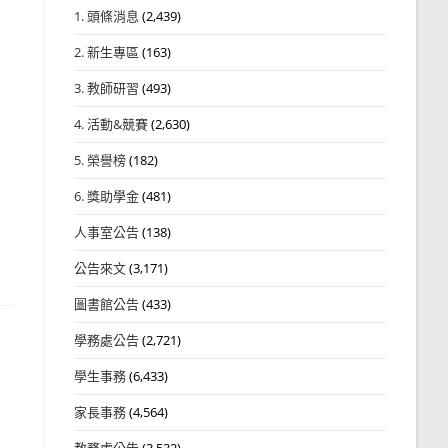
1. 頭條消息
(2,439)
2. 新生專區
(163)
3. 教師研習
(493)
4. 活動&競賽
(2,630)
5. 榮譽榜
(182)
6. 獎助學金
(481)
人事室公告
(138)
公告來文
(3,171)
圖書館公告
(433)
學務處公告
(2,721)
學生事務
(6,433)
」
家長事務
(4,564)
教務處公告
(3,532)