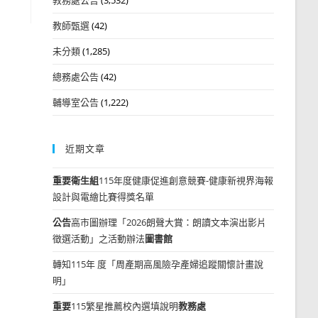
教師甄選
(42)
未分類
(1,285)
總務處公告
(42)
輔導室公告
(1,222)
近期文章
重要
衛生組
115年度健康促進創意競賽-健康新視界海報
設計與電繪比賽得獎名單
公告
高市圖辦理「2026朗聲大賞：朗讀文本演出影片
徵選活動」之活動辦法
圖書館
轉知115年 度「周產期高風險孕產婦追蹤關懷計畫說
明」
重要
115繁星推薦校內選填說明
教務處