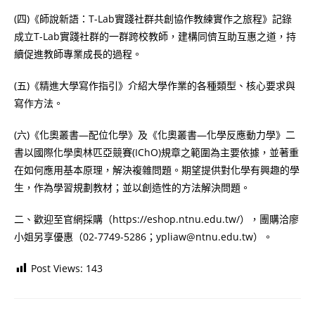
(四)《師說新語：T-Lab實踐社群共創協作教練實作之旅程》記錄
成立T-Lab實踐社群的一群跨校教師，建構同儕互助互惠之道，持
續促進教師專業成長的過程。
(五)《精進大學寫作指引》介紹大學作業的各種類型、核心要求與
寫作方法。
(六)《化奧叢書—配位化學》及《化奧叢書—化學反應動力學》二
書以國際化學奧林匹亞競賽(IChO)規章之範圍為主要依據，並著重
在如何應用基本原理，解決複雜問題。期望提供對化學有興趣的學
生，作為學習規劃教材；並以創造性的方法解決問題。
二、歡迎至官網採購（https://eshop.ntnu.edu.tw/），團購洽廖
小姐另享優惠（02-7749-5286；ypliaw@ntnu.edu.tw）。
Post Views:
143