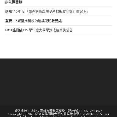
辦法
圖書館
轉知115年 度「周產期高風險孕產婦追蹤關懷計畫說明」
重要
115繁星推薦校內選填說明
教務處
HOT
註冊組
115 學年度大學學測成績查詢公告
登入系統
| 地址：高雄市苓雅區凱旋二路89號 TEL:07-7613875
Copyright (c) 2020 國立高雄師範大學附屬高級中學 The Affiliated Senior