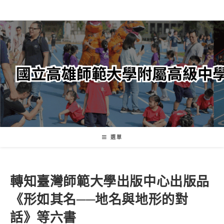
跳
轉
至
主
要
內
容
選單
轉知臺灣師範大學出版中心出版品
《形如其名──地名與地形的對
話》等六書