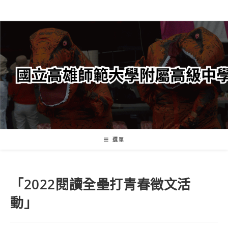
跳
轉
至
主
要
內
容
選單
「2022閱讀全壘打青春徵文活
動」