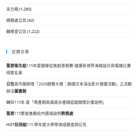
未分類
(1,285)
總務處公告
(42)
輔導室公告
(1,222)
近期文章
重要
衛生組
115年度健康促進創意競賽-健康新視界海報設計與電繪比賽
得獎名單
公告
高市圖辦理「2026朗聲大賞：朗讀文本演出影片徵選活動」之活動
辦法
圖書館
轉知115年 度「周產期高風險孕產婦追蹤關懷計畫說明」
重要
115繁星推薦校內選填說明
教務處
HOT
註冊組
115 學年度大學學測成績查詢公告