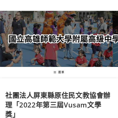
跳
轉
至
主
要
內
容
選單
社團法人屏東縣原住民文教協會辦
理「2022年第三屆Vusam文學
獎」