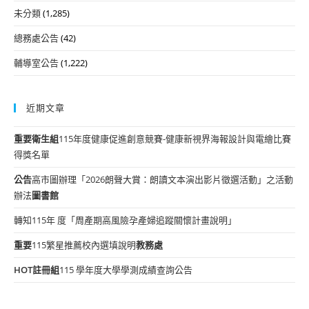
未分類
(1,285)
總務處公告
(42)
輔導室公告
(1,222)
近期文章
重要
衛生組
115年度健康促進創意競賽-健康新視界海報設計與電繪比賽
得獎名單
公告
高市圖辦理「2026朗聲大賞：朗讀文本演出影片徵選活動」之活動
辦法
圖書館
轉知115年 度「周產期高風險孕產婦追蹤關懷計畫說明」
重要
115繁星推薦校內選填說明
教務處
HOT
註冊組
115 學年度大學學測成績查詢公告