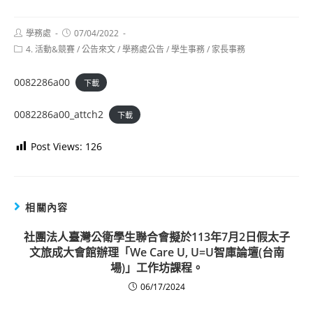
Post
Post
學務處
07/04/2022
author:
published:
Post
4. 活動&競賽
/
公告來文
/
學務處公告
/
學生事務
/
家長事務
category:
0082286a00
下載
0082286a00_attch2
下載
Post Views:
126
相關內容
社團法人臺灣公衛學生聯合會擬於113年7月2日假太子
文旅成大會館辦理「We Care U, U=U智庫論壇(台南
場)」工作坊課程。
06/17/2024